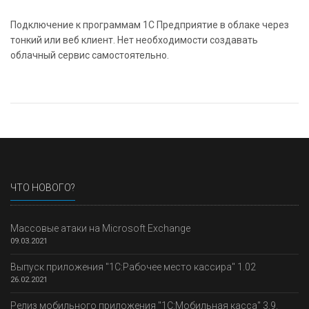
Подключение к программам 1С Предприятие в облаке через
тонкий или веб клиент. Нет необходимости создавать
облачный сервис самостоятельно.
ЧТО НОВОГО?
Массовые атаки на Microsoft Exchange
09.03.2021
Выпуск приложения "1С:Рабочее место кассира" 1.02
26.02.2021
Релиз мобильного приложения "1С:Мобильная касса" 3.9.