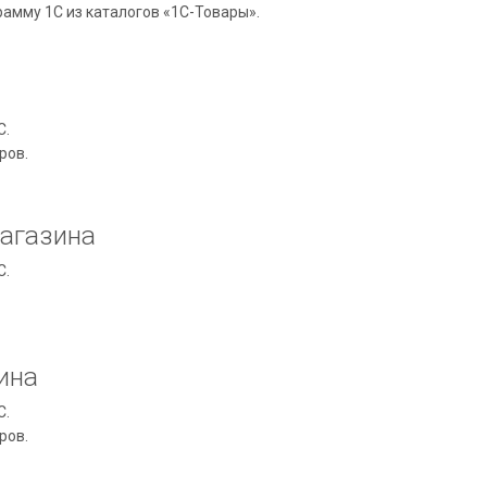
рамму 1С из каталогов «1С-Товары».
С.
ров.
магазина
С.
ина
С.
ров.