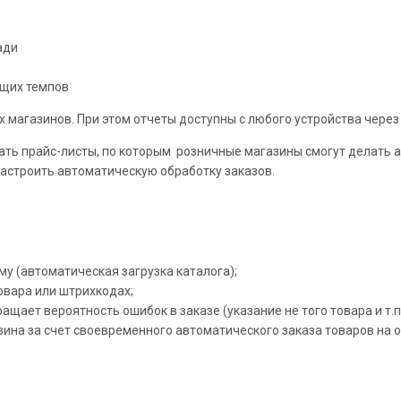
ади
ущих темпов
 магазинов. При этом отчеты доступны с любого устройства через
ть прайс-листы, по которым розничные магазины смогут делать а
астроить автоматическую обработку заказов.
му (автоматическая загрузка каталога);
овара или штрихкодах;
щает вероятность ошибок в заказе (указание не того товара и т.п.
ина за счет своевременного автоматического заказа товаров на о