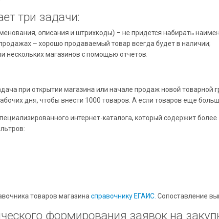
ет три задачи:
именования, описания и штрихкоды) – не придется набирать наиме
продажах – хорошо продаваемый товар всегда будет в наличии;
ли нескольких магазинов с помощью отчетов.
ача при открытии магазина или начале продаж новой товарной гр
абочих дня, чтобы внести 1000 товаров. А если товаров еще боль
специализированного интернет-каталога, который содержит более
льтров:
авочника товаров магазина
справочнику ЕГАИС.
Сопоставление вы
ического формирования заявок на закуп