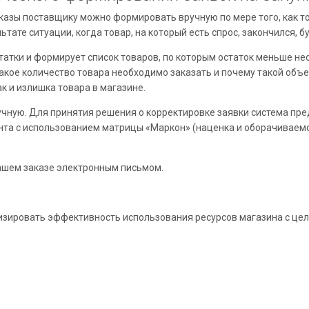
казы поставщику можно формировать вручную по мере того, как то
тате ситуации, когда товар, на который есть спрос, закончился, б
атки и формирует список товаров, по которым остаток меньше не
какое количество товара необходимо заказать и почему такой объ
к и излишка товара в магазине.
чную. Для принятия решения о корректировке заявки система пр
ента с использованием матрицы «Маркон» (наценка и оборачиваем
ашем заказе электронным письмом.
изировать эффективность использования ресурсов магазина с це