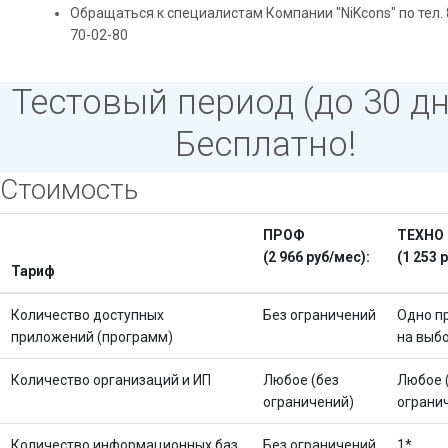
Обращаться к специалистам Компании "NiKcons" по тел. 
70-02-80
Тестовый период (до 30 дн
Бесплатно!
Стоимость
ПРОФ
ТЕХНО
(2 966 руб/мес):
(1 253 
Тариф
Количество доступных
Без ограничений
Одно п
приложений (программ)
на выб
Количество организаций и ИП
Любое (без
Любое 
ограничений)
ограни
Количество информационных баз
Без ограничений
1*