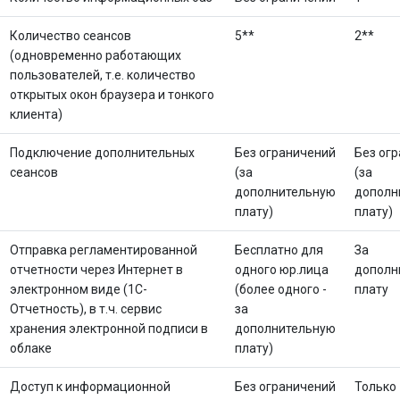
Количество сеансов
5**
2**
(одновременно работающих
пользователей, т.е. количество
открытых окон браузера и тонкого
клиента)
Подключение дополнительных
Без ограничений
Без ог
сеансов
(за
(за
дополнительную
дополн
плату)
плату)
Отправка регламентированной
Бесплатно для
За
отчетности через Интернет в
одного юр.лица
дополн
электронном виде (1С-
(более одного -
плату
Отчетность), в т.ч. сервис
за
хранения электронной подписи в
дополнительную
облаке
плату)
Доступ к информационной
Без ограничений
Только