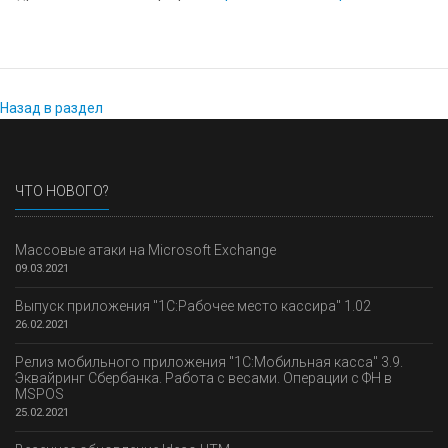
Назад в раздел
ЧТО НОВОГО?
Массовые атаки на Microsoft Exchange
09.03.2021
Выпуск приложения "1С:Рабочее место кассира" 1.02
26.02.2021
Релиз мобильного приложения "1С:Мобильная касса" 3.9.
Эквайринг Сбербанка. Работа с весами. Операции с ФН в
MSPOS
25.02.2021