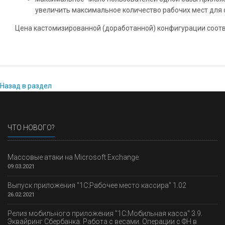
увеличить максимальное количество рабочих мест для 
Цена кастомизированной (доработанной) конфигурации соотв
Назад в раздел
ЧТО НОВОГО?
Массовые атаки на Microsoft Exchange
09.03.2021
Выпуск приложения "1С:Рабочее место кассира" 1.02
26.02.2021
Релиз мобильного приложения "1С:Мобильная касса" 3.9.
Эквайринг Сбербанка. Работа с весами. Операции с ФН в