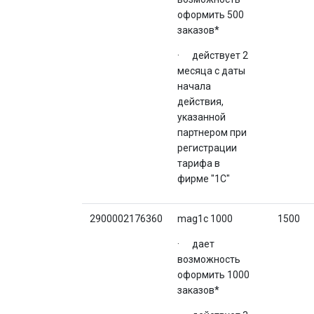
оформить 500
заказов*
· действует 2
месяца с даты
начала
действия,
указанной
партнером при
регистрации
тарифа в
фирме "1С"
2900002176360
mag1c 1000
1500
· дает
возможность
оформить 1000
заказов*