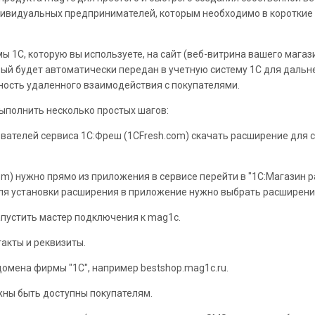
ивидуальных предпринимателей, которым необходимо в короткие 
ы 1С, которую вы используете, на сайт (веб-витрина вашего магаз
рый будет автоматически передан в учетную систему 1С для дальн
ность удаленного взаимодействия с покупателями.
ыполнить несколько простых шагов:
ателей сервиса 1С:Фреш (1CFresh.com) скачать расширение для с
) нужно прямо из приложения в сервисе перейти в "1С:Магазин р
ля установки расширения в приложение нужно выбрать расширение
пустить мастер подключения к mag1c.
акты и реквизиты.
омена фирмы "1С", например bestshop.mag1с.ru.
ны быть доступны покупателям.