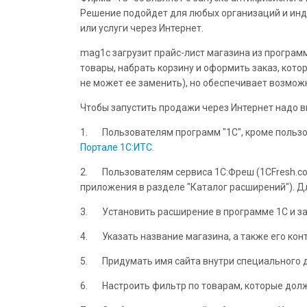
Решение подойдет для любых организаций и инд
или услуги через Интернет.
mag1c загрузит прайс-лист магазина из программ
товары, набрать корзину и оформить заказ, кото
не может ее заменить), но обеспечивает возмож
Чтобы запустить продажи через Интернет надо в
1. Пользователям программ "1С", кроме пользов
Портале 1С:ИТС
.
2. Пользователям сервиса 1С:Фреш (1CFresh.com
приложения в разделе "Каталог расширений"). Д
3. Установить расширение в программе 1С и за
4. Указать название магазина, а также его конт
5. Придумать имя сайта внутри специального д
6. Настроить фильтр по товарам, которые долж