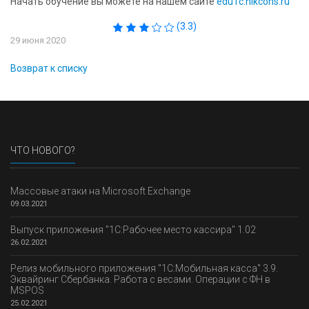
Начать обучение вы можете на нашем сайте
edu1c.nikcons.ru
(3.3)
29 июня 2020
Возврат к списку
ЧТО НОВОГО?
Массовые атаки на Microsoft Exchange
09.03.2021
Выпуск приложения "1С:Рабочее место кассира" 1.02
26.02.2021
Релиз мобильного приложения "1С:Мобильная касса" 3.9.
Эквайринг Сбербанка. Работа с весами. Операции с ФН в
MSPOS
25.02.2021