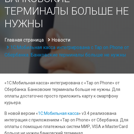
ТЕРМИНАЛЫ БОЛЬШЕ НЕ
НУЖНЫ
Главная страница
Новости
1С:Мобильная касса интегрирована с Tap on Phone от
Сбербанка. Банковские терминалы больше не нужны
«1С:Мобильная касса» интегрирована с «Tap on Phone» от
Сбербанка. Банковские терминалы больше не нужны. Для
оплаты достаточно просто приложить карту к смартфону
курьера.
В новой версии «
1С:Мобильная касса
» v3.4 реализована
интеграция с приложением «Tap on Phone» от Сбербанка. Для
оплаты с помощью платежных систем МИР, VISA и MasterCard
больше не нужен банковский терминал.