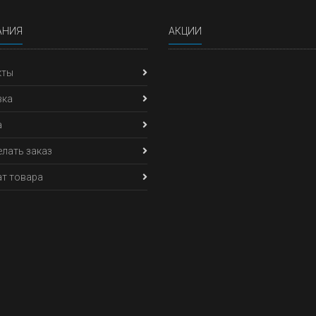
АНИЯ
АКЦИИ
кты
вка
а
елать заказ
т товара