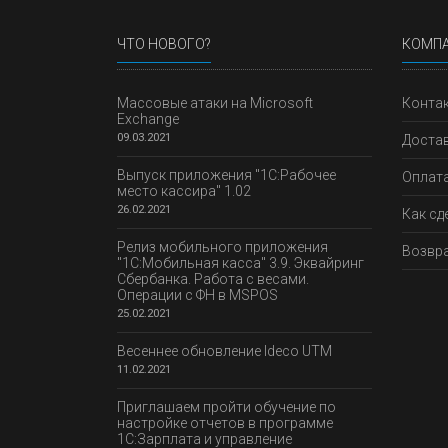
ЧТО НОВОГО?
КОМП
Массовые атаки на Microsoft
Конта
Exchange
09.03.2021
Доста
Выпуск приложения "1С:Рабочее
Оплат
место кассира" 1.02
26.02.2021
Как сд
Релиз мобильного приложения
Возвра
"1С:Мобильная касса" 3.9. Эквайринг
Сбербанка. Работа с весами.
Операции с ФН в MSPOS
25.02.2021
Весеннее обновление Ideco UTM
11.02.2021
Приглашаем пройти обучение по
настройке отчетов в программе
1С:Зарплата и управление