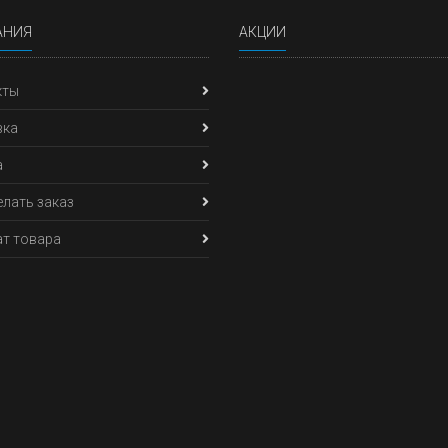
АНИЯ
АКЦИИ
кты
вка
а
елать заказ
т товара