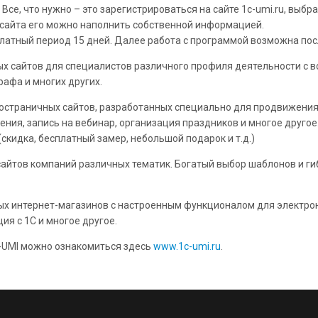
 Все, что нужно – это зарегистрироваться на сайте 1c-umi.ru, выб
я сайта его можно наполнить собственной информацией.
платный период 15 дней. Далее работа с программой возможна пос
вых сайтов для специалистов различного профиля деятельности с
рафа и многих других.
ностраничных сайтов, разработанных специально для продвижения к
ния, запись на вебинар, организация праздников и многое другое.
(скидка, бесплатный замер, небольшой подарок и т.д.)
сайтов компаний различных тематик. Богатый выбор шаблонов и ги
вых интернет-магазинов с настроенным функционалом для электрон
ия с 1С и многое другое.
-UMI можно ознакомиться здесь
www.1c-umi.ru
.