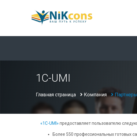
1C-UMI
Главная страница
Компания
Партнер
«1С-UMI»
предоставляет пользователю следу
Более 550 профессиональных готовых са