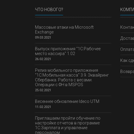
ЧТО НОВОГО?
КОМП
Массовые атаки на Microsoft
Конта
Exchange
09.03.2021
Доста
Выпуск приложения "1С:Рабочее
Оплат
место кассира" 1.02
26.02.2021
Как сд
Релиз мобильного приложения
Возвра
"1С:Мобильная касса" 3.9. Эквайринг
Сбербанка. Работа с весами.
Операции с ФН в MSPOS
25.02.2021
Весеннее обновление Ideco UTM
11.02.2021
Приглашаем пройти обучение по
настройке отчетов в программе
1С:Зарплата и управление
персоналом