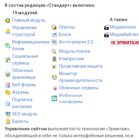
В состав редакции «Стандарт» включено:
19 модулей
А также:
Главный модуль
Опросы
Медиаплеер
Управление
структурой
Блоги
Медиабиблио
Информационные
Фотогалерея 2.0
блоки
Модуль поиска
Социальные
Компрессия
сервисы
Проактивная защита
Облачные
Монитор
хранилища
производительности
Веб-формы
Облачные сервисы
Форумы
Мобильная
Подписка,
платформа
рассылки
SEO-модуль
Валюты
Управление сайтом
выполняется по технологии «Эрмитаж»,
объединяющей в себе не только интерфейсные решения, но и