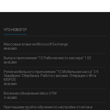
ЧТО НОВОГО?
Массовые атаки на Microsoft Exchange
09.03.2021
Выпуск приложения "1С:Рабочее место кассира" 1.02
26.02.2021
Релиз мобильного приложения "1С:Мобильная касса" 3.9.
Эквайринг Сбербанка. Работа с весами. Операции с ФН в
MSPOS
25.02.2021
Весеннее обновление Ideco UTM
11.02.2021
Приглашаем пройти обучение по настройке отчетов в